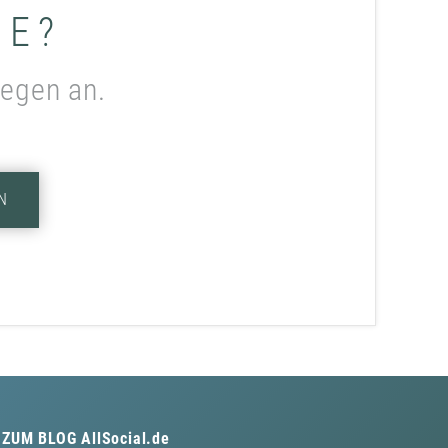
ME?
legen an.
N
ZUM BLOG
AllSocial.de