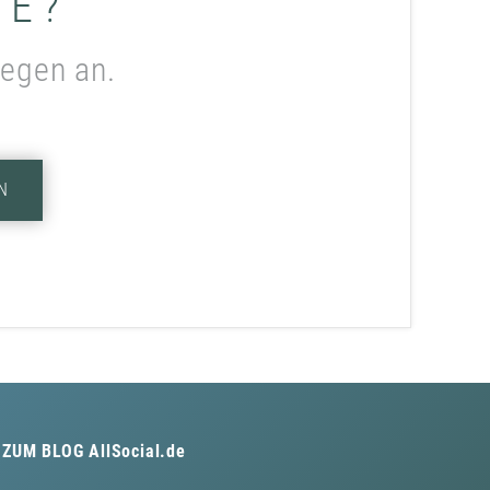
ME?
legen an.
N
ZUM BLOG
AllSocial.de