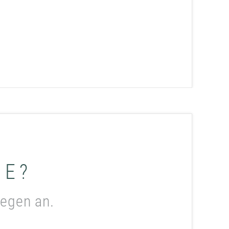
ME?
legen an.