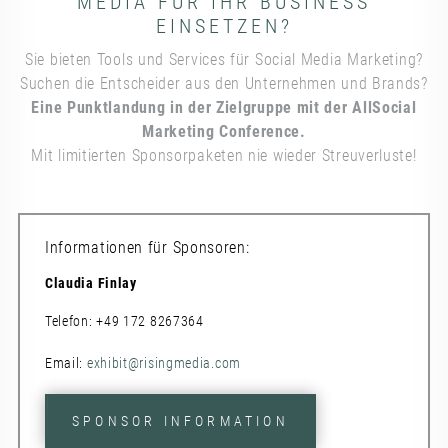
EDIA FÜR IHR BUSINESS E
INSETZEN?
Sie bieten Tools und Services für Social Media Marketing?
Suchen die Entscheider aus den Unternehmen und Brands?
Eine Punktlandung in der Zielgruppe mit der AllSocial
Marketing Conference.
Mit limitierten Sponsorpaketen nie wieder Streuverluste!
Informationen für Sponsoren:
Claudia Finlay
Telefon: +49 172 8267364
Email:
exhibit@risingmedia.com
SPONSOR INFORMATION