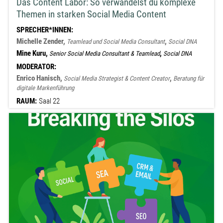
Das Content Labor: So verwandelst du komplexe
Themen in starken Social Media Content
SPRECHER*INNEN:
Michelle Zender,
,
Teamlead und Social Media Consultant
Social DNA
Mine Kuru,
,
Senior Social Media Consultant & Teamlead
Social DNA
MODERATOR:
Enrico Hanisch,
,
Social Media Strategist & Content Creator
Beratung für
digitale Markenführung
RAUM:
Saal 22