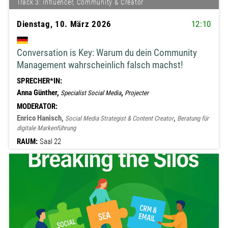
Track 3: Influencer, Community & Creator
Dienstag, 10. März 2026
12:10
Conversation is Key: Warum du dein Community
Management wahrscheinlich falsch machst!
SPRECHER*IN:
Anna Günther,
,
Specialist Social Media
Projecter
MODERATOR:
Enrico Hanisch,
,
Social Media Strategist & Content Creator
Beratung für
digitale Markenführung
RAUM:
Saal 22