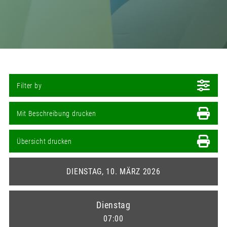
Early-Bird-Rabatt
Du lernst unsere Speaker*innen schon vor der
Konferenz kennen und bist immer am Ball
Wichtig! Der Newsletter ist kostenlos und
unverbindlich.
Du kannst dich jederzeit wieder
abmelden.
Filter by
Vorname
Mit Beschreibung drucken
Übersicht drucken
E-Mail-Adresse *
DIENSTAG, 10. MÄRZ 2026
Dienstag
Ja, ich möchte mich für den AllSocial
07:00
Marketing Conference Newsletter eintragen!