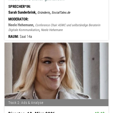
SPRECHER*IN:
Sarah Sunderbrink,
,
Gründerin
SocialTales.de
MODERATOR:
Neele Hehemann,
Conference Chair ASMC und selbständige Beraterin
,
Digitale Kommunikation
Neele Hehemann
RAUM:
Saal 14a
Track 2: Ads & Analyse