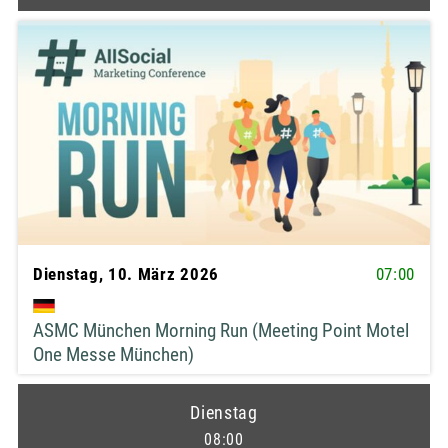
Sie können diesen Newsletter jederzeit über
unsubscribe@risingmedia.com oder über den Link am Ende
eines jeden Newsletters abbestellen. Der Newsletter wird
von Rising Media Ltd. verschickt. Weitere Informationen
finden Sie in unserer
Datenschutzerklärung
.
JETZT ANMELDEN
Dienstag, 10. März 2026
07:00
ASMC München Morning Run (Meeting Point Motel
One Messe München)
Dienstag
08:00